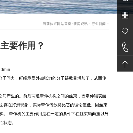
客服中
当前位置
网站首页
>
新闻资讯
>
行业新闻
>
心
的主要作用？
在线留
言
联系我
dmin
子间力，纤维承受外加张力的分子链数目增加了，从而使
们
间产生的。前后两道牵伸机构之间的丝束，因牵伸辊表面
面存在打滑现象，实际牵伸倍数将比它的理论值低。因丝束
结实。 牵伸机的主要作用是在一定的条件下在丝束轴向施以外
性状态。