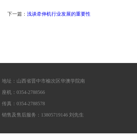
下一篇：
浅谈牵伸机行业发展的重要性
地址：山西省晋中市榆次区华澳学院南
座机：0354-2788566
传真：0354-2788578
销售及售后服务：13805719146 刘先生