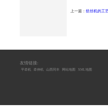
上一篇：
纺丝机的工
友情链接:
平牵机
牵伸机
山西同丰
网站地图
XML地图