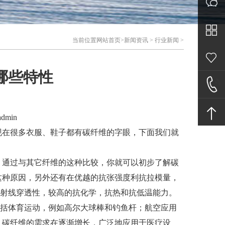
客服中
当前位置
网站首页
>
新闻资讯
>
行业新闻
>
心
哪些特性
在线留
言
联系我
dmin
在很多衣服、鞋子都有碳纤维的字眼，下面我们就
们
通过与其它纤维的这种比较，你就可以初步了解碳
这种原因，另外还有在优越的抗张强度利抗拉模量，
X射线穿透性，较高的抗化学，抗热和抗低温能力。
括体育运动，例如高尔大球棒和钓鱼杆；航空应用
，碳纤维的需求在逐渐增长，广泛地应用于医疗设